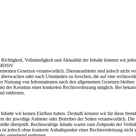
e Richtigkeit, Vollständigkeit und Aktualität der Inhalte können wir jed
1 MDStV
meinen Gesetzen verantwortlich. Diensteanbieter sind jedoch nicht verp
u überwachen oder nach Umständen zu forschen, die auf eine rechtswid
der Nutzung von Informationen nach den allgemeinen Gesetzen bleiben
unkt der Kenntnis einer konkreten Rechtsverletzung möglich. Bei beka
nd entfernen.
 Inhalte wir keinen Einfluss haben. Deshalb können wir für diese frem
ts der jeweilige Anbieter oder Betreiber der Seiten verantwortlich. Die
töße überprüft. Rechtswidrige Inhalte waren zum Zeitpunkt der Verlin
en ist jedoch ohne konkrete Anhaltspunkte einer Rechtsverletzung nicht 
nks umgehend entfernen.