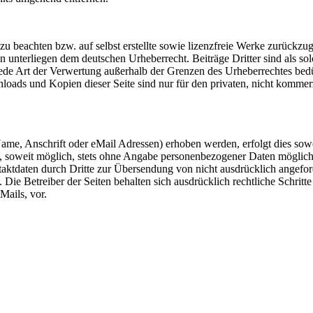
 zu beachten bzw. auf selbst erstellte sowie lizenzfreie Werke zurückzug
en unterliegen dem deutschen Urheberrecht. Beiträge Dritter sind als so
jede Art der Verwertung außerhalb der Grenzen des Urheberrechtes bed
nloads und Kopien dieser Seite sind nur für den privaten, nicht komme
ame, Anschrift oder eMail Adressen) erhoben werden, erfolgt dies sow
ist, soweit möglich, stets ohne Angabe personenbezogener Daten möglic
aktdaten durch Dritte zur Übersendung von nicht ausdrücklich angefo
Die Betreiber der Seiten behalten sich ausdrücklich rechtliche Schritte
ails, vor.