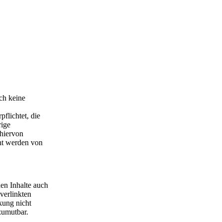
och keine
flichtet, die
rige
 hiervon
nnt werden von
den Inhalte auch
 verlinkten
kung nicht
zumutbar.