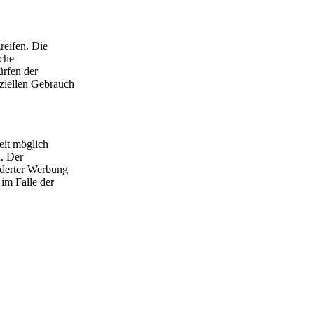
reifen. Die
lche
ürfen der
rziellen Gebrauch
eit möglich
h. Der
rderter Werbung
 im Falle der